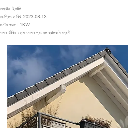
বস্থান: ইতালি
ন-গ্রিড তারিখ: 2023-08-13
িস্টেম ক্ষমতা: 1KW
োলার র্যাকিং: হোম সোলার প্যানেল ব্যালকনি বন্ধনী