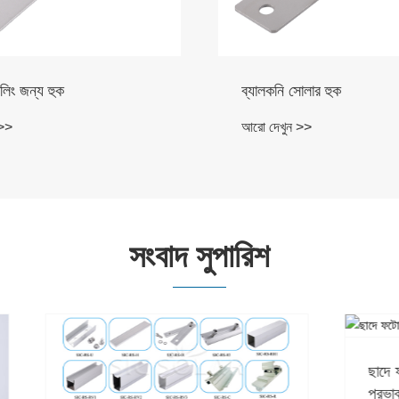
োলার হুক
সোলার ইজি ব্র্যাকেট ব্যালকনি র
 >>
আরো দেখুন >>
সংবাদ সুপারিশ
ছাদে ফটোভোলটাইক সোলার প্য
প্রভাব কী?