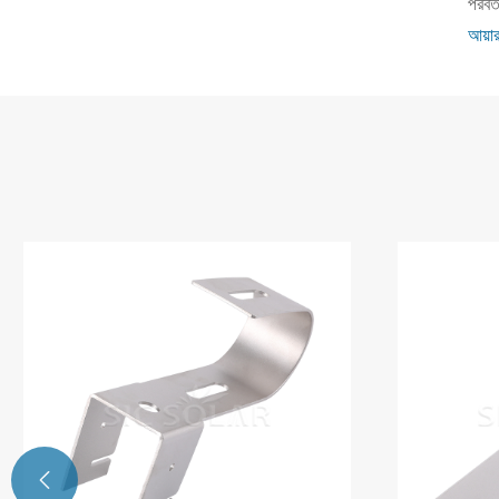
পরবর্ত
আয়ার
