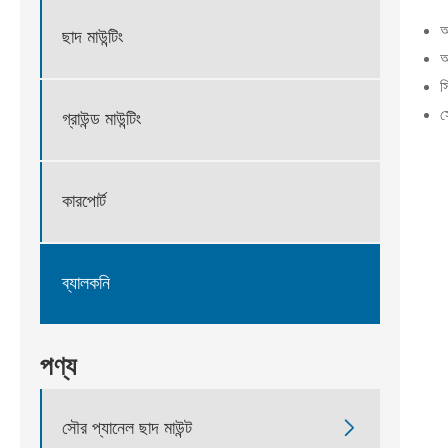
অ
ছাদ মাউন্টিং
অ
স
স
গ্রাউন্ড মাউন্টিং
কারপোর্ট
ব্যালকনি
পণ্য

সৌর প্যানেল ছাদ মাউন্ট