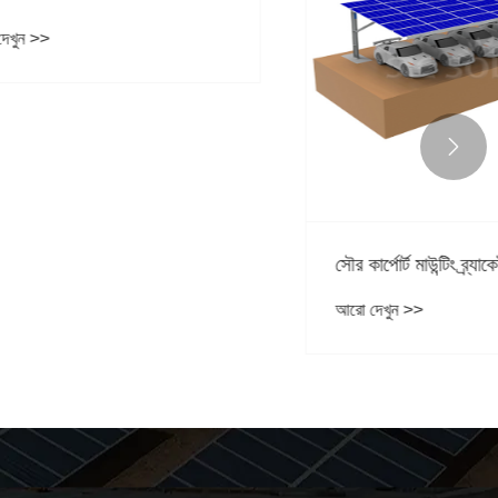

সৌর কার্পোর্ট মাউন্টিং ব্র্যাকেট কী?
আরো দেখুন >>