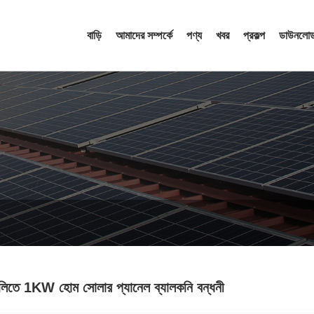
বাড়ি
আমাদের সম্পর্কে
পণ্য
খবর
প্রকল্প
ডাউনলোড
লিতে 1KW হোম সোলার প্যানেল ব্যালকনি বন্ধনী