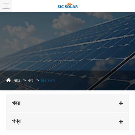
বাড়ি
খবর
শিল্প সংবাদ
খবর
পণ্য