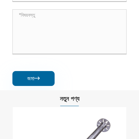
জমা

নতুন পণ্য