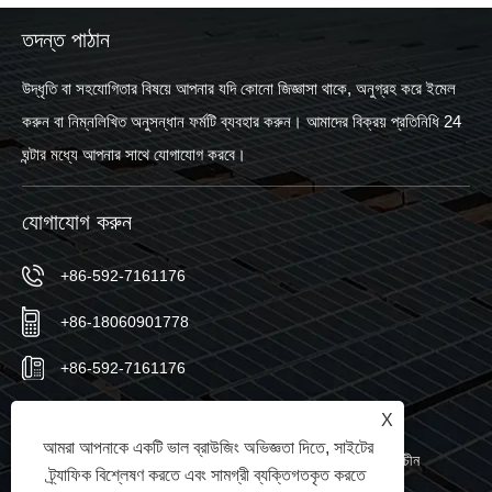
তদন্ত পাঠান
উদ্ধৃতি বা সহযোগিতার বিষয়ে আপনার যদি কোনো জিজ্ঞাসা থাকে, অনুগ্রহ করে ইমেল
করুন বা নিম্নলিখিত অনুসন্ধান ফর্মটি ব্যবহার করুন। আমাদের বিক্রয় প্রতিনিধি 24
ঘন্টার মধ্যে আপনার সাথে যোগাযোগ করবে।
যোগাযোগ করুন
+86-592-7161176
+86-18060901778
+86-592-7161176
sales@sic-solar.com
X
আমরা আপনাকে একটি ভাল ব্রাউজিং অভিজ্ঞতা দিতে, সাইটের
নং 766 কিশান নর্থ রোড, হুলি জেলা, জিয়ামেন সিটি, ফুজিয়ান প্রদেশ, চীন
ট্র্যাফিক বিশ্লেষণ করতে এবং সামগ্রী ব্যক্তিগতকৃত করতে