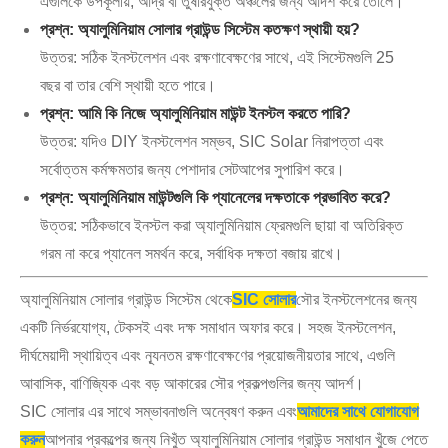
এগুলিকে উপকূলীয়, আর্দ্র বা তুষারযুক্ত অঞ্চলের জন্য আদর্শ করে তোলে।
প্রশ্ন: অ্যালুমিনিয়াম সোলার গ্রাউন্ড সিস্টেম কতক্ষণ স্থায়ী হয়?
উত্তর: সঠিক ইনস্টলেশন এবং রক্ষণাবেক্ষণের সাথে, এই সিস্টেমগুলি 25
বছর বা তার বেশি স্থায়ী হতে পারে।
প্রশ্ন: আমি কি নিজে অ্যালুমিনিয়াম মাউন্ট ইনস্টল করতে পারি?
উত্তর: যদিও DIY ইনস্টলেশন সম্ভব, SIC Solar নিরাপত্তা এবং
সর্বোত্তম কর্মক্ষমতার জন্য পেশাদার সেটআপের সুপারিশ করে।
প্রশ্ন: অ্যালুমিনিয়াম মাউন্টগুলি কি প্যানেলের দক্ষতাকে প্রভাবিত করে?
উত্তর: সঠিকভাবে ইনস্টল করা অ্যালুমিনিয়াম ফ্রেমগুলি ছায়া বা অতিরিক্ত
গরম না করে প্যানেল সমর্থন করে, সর্বাধিক দক্ষতা বজায় রাখে।
অ্যালুমিনিয়াম সোলার গ্রাউন্ড সিস্টেম থেকে
SIC সোলার
সৌর ইনস্টলেশনের জন্য
একটি নির্ভরযোগ্য, টেকসই এবং দক্ষ সমাধান অফার করে। সহজ ইনস্টলেশন,
দীর্ঘমেয়াদী স্থায়িত্ব এবং ন্যূনতম রক্ষণাবেক্ষণের প্রয়োজনীয়তার সাথে, এগুলি
আবাসিক, বাণিজ্যিক এবং বড় আকারের সৌর প্রকল্পগুলির জন্য আদর্শ।
SIC সোলার এর সাথে সম্ভাবনাগুলি অন্বেষণ করুন এবং
আমাদের সাথে যোগাযোগ
করুন
আপনার প্রকল্পের জন্য নিখুঁত অ্যালুমিনিয়াম সোলার গ্রাউন্ড সমাধান খুঁজে পেতে