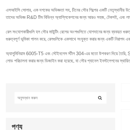
এসআইসি সোলার, এক দশকের অভিজ্ঞতা সহ, চীনের সৌর শিল্পের একটি নেতৃস্থানীয় উদ্যোগ,
তাদের অভিজ্ঞ R&D টিম বিভিন্ন অ্যাপ্লিকেশনের জন্য আরও সহজ, টেকসই, এবং লাভজন
রেল সংযোগকারীগুলি হল সৌর মাউন্টিং রেলের অংশগুলিতে যোগদানের জন্য ব্যবহৃত গুর
গুরুত্বপূর্ণ ভূমিকা পালন করে, রেলগুলিকে একসাথে সংযুক্ত করার জন্য একটি নিরাপদ এব
অ্যালুমিনিয়াম 6005-T5 এবং স্টেইনলেস স্টীল 304-এর মতো উপকরণ দিয়ে তৈরি, S
লোড পরিচালনা করার জন্য ডিজাইন করা হয়েছে, যা সৌর প্যানেল ইনস্টলেশনের স্থায়িত্ব এ
পণ্য