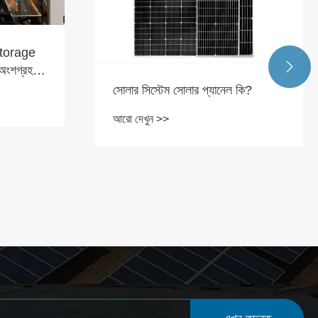

সোলার সিস্টেম সোলার প্যানেল কি?
আরো দেখুন >>
আপন
মাউন
তোল
আরো 