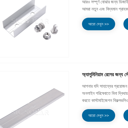
আরও সম্পূর্ণ বোঝার জন্য ডিজ
আমরা নতুন এবং বিদ্যমান গ্রা
আরো দেখুন >>
অ্যালুমিনিয়াম রেলের জন্য 
আপনার যদি সাহায্যের প্রয়োজন 
অনলাইন পরিষেবাতে বিনা দ্বিধায
করতে কাস্টমাইজেশন বিকল্পগুলিও 
আরো দেখুন >>