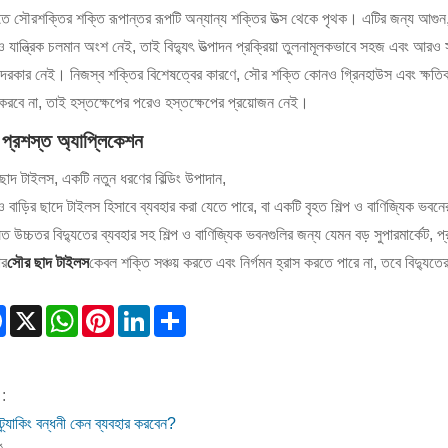
ুতে সৌরশক্তির শক্তি রূপান্তর রূপটি অন্যান্য শক্তির উত্স থেকে পৃথক। এটির জন্য আগুন
যান্ত্রিক চলমান অংশ নেই, তাই বিদ্যুৎ উত্পাদন প্রক্রিয়া তুলনামূলকভাবে সহজ এবং আরও সু
দরকার নেই। নিজস্ব শক্তির বিশেষত্বের কারণে, সৌর শক্তি কোনও গ্রিনহাউস এবং ক্ষতিকারক গ্
 করবে না, তাই হস্তক্ষেপের পরেও হস্তক্ষেপের প্রয়োজন নেই।
প্রশস্ত অ্যাপ্লিকেশন
াদ টাইলস, একটি নতুন ধরণের বিল্ডিং উপাদান,
বাড়ির ছাদে টাইলস হিসাবে ব্যবহার করা যেতে পারে, বা একটি বৃহত শিল্প ও বাণিজ্যিক ভবন
ত উচ্চতর বিদ্যুতের ব্যবহার সহ শিল্প ও বাণিজ্যিক ভবনগুলির জন্য যেমন বড় সুপারমার্কেট, প্র
ার
সৌর ছাদ টাইলস
কেবল শক্তি সঞ্চয় করতে এবং নির্গমন হ্রাস করতে পারে না, তবে বিদ্যুতে
Facebook
X
WhatsApp
Pinterest
LinkedIn
Share
:
্র্যাকিং বন্ধনী কেন ব্যবহার করবেন?