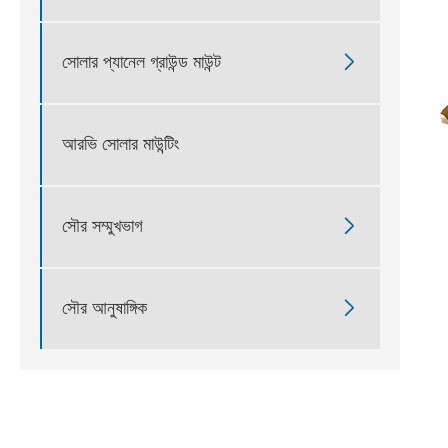

সোলার প্যানেল গ্রাউন্ড মাউন্ট
আরভি সোলার মাউন্টিং

সৌর সম্মুখভাগ

সৌর আনুষাঙ্গিক