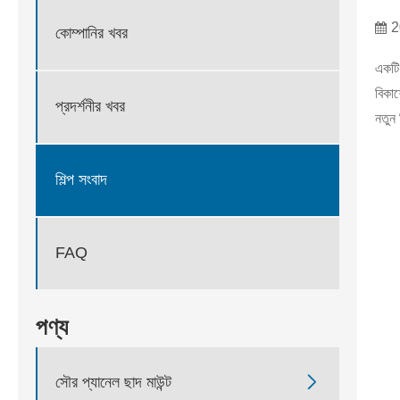
2
কোম্পানির খবর
একটি 
বিকাশ
প্রদর্শনীর খবর
নতুন 
শিল্প সংবাদ
FAQ
পণ্য

সৌর প্যানেল ছাদ মাউন্ট