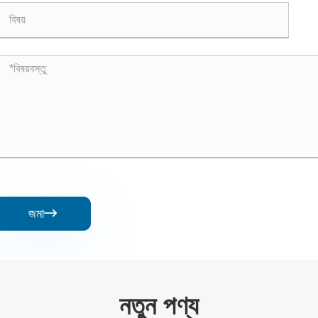
জমা

নতুন পণ্য