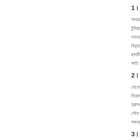
1। 
সাধার
ইন্টা
তাদের
বিদ্য
ছাদটি
ক্ষতি
2। 
যেহেত
নিরোধ
হ্রা
সৌর ছ
সমন্
3। র