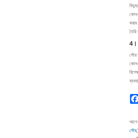
বিদ্য
কোনও 
করার 
তৈরি
4। 
সৌর ছ
কোনও 
বিশেষ
ব্যবহ
আগে 
সৌর ট