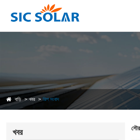
বাড়ি
খবর
শিল্প সংবাদ
সৌর
খবর