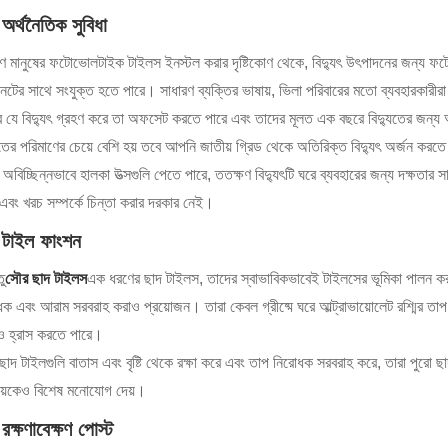
অর্থনৈতিক সুবিধা
ণ মানুষের ফটোভোলটাইক টাইলস ইনস্টল করার দৃষ্টিকোণ থেকে, বিদ্যুৎ উৎপাদনের জন্য ফটোভ
রনেটের সাথে সংযুক্ত হতে পারে। সাধারণ ব্যক্তির ভাষায়, ভিলা পরিবারের মতো ব্যবহারকারীরা 
 যে বিদ্যুৎ গ্রহণ করে তা অফসেট করতে পারে এবং তাদের মূলত এক বছরে বিদ্যুতের জন্য অর্থ 
ুতের পরিমাণের চেয়ে বেশি হয় তবে আপনি জাতীয় গ্রিড থেকে অতিরিক্ত বিদ্যুৎ অর্জন করতে
 অবিচ্ছিন্নভাবে হালকা উত্সগুলি পেতে পারে, ততক্ষণ বিদ্যুৎটি ঘরে ব্যবহারের জন্য দক্ষতার স
 এবং খরচ সম্পর্কে চিন্তা করার দরকার নেই।
টাইল ফাংশন
ু
সৌর ছাদ টাইলস
এক ধরণের ছাদ টাইলস, তাদের স্বাভাবিকভাবেই টাইলসের ভূমিকা পালন কর
ক এবং আরাম সরবরাহ করাও প্রয়োজন। তারা কেবল গ্রীষ্মে ঘরে আল্ট্রাভায়োলেট রশ্মির তাপ
সও হ্রাস করতে পারে।
াদ টাইলগুলি বাতাস এবং বৃষ্টি থেকে রক্ষা করে এবং তাপ নিরোধক সরবরাহ করে, তারা পুরো ছাদটি
বয়কেও বিশেষ মনোযোগ দেয়।
ক্ষণাবেক্ষণ পোস্ট