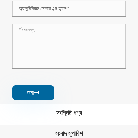
জমা

সংশ্লিষ্ট পণ্য


সংবাদ সুপারিশ