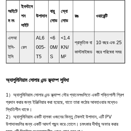
ইনস্টলে
আইটে
বায়ু
স্নো
শন
উপাদান
রঙ
ওয়ারেন্টি
ম নং
লোড
লোড
সাইট
এসআ
AL6
<6
<1.4
প্রাকৃতিক বা
10 বছর এবং 25
ইসি-
রেল
005-
0M/
KN/
কাস্টমাইজড
বছর পরিষেবা সময়
ইসি
T5
S
M²
অ্যালুমিনিয়াম সোলার এন্ড ক্ল্যাম্প সুবিধা
1）অ্যালুমিনিয়াম সোলার এন্ড ক্ল্যাম্প সৌর প্যানেলগুলিতে একটি শক্তিশালী গ্রিপ
প্রদান করার জন্য ইঞ্জিনিয়ার করা হয়েছে, যাতে তারা কঠোর আবহাওয়ার মধ্যেও
স্থিতিশীল থাকে।
2）অ্যালুমিনিয়াম একটি হালকা ওজনের কিন্তু টেকসই উপাদান, এটি PV
উপাদানগুলির জন্য একটি আদর্শ পছন্দ করে তোলে। চমৎকার দীর্ঘায়ু অফার করার