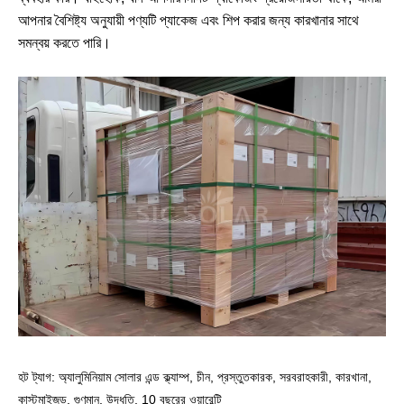
আপনার বৈশিষ্ট্য অনুযায়ী পণ্যটি প্যাকেজ এবং শিপ করার জন্য কারখানার সাথে
সমন্বয় করতে পারি।
হট ট্যাগ: অ্যালুমিনিয়াম সোলার এন্ড ক্ল্যাম্প, চীন, প্রস্তুতকারক, সরবরাহকারী, কারখানা,
কাস্টমাইজড, গুণমান, উদ্ধৃতি, 10 বছরের ওয়ারেন্টি