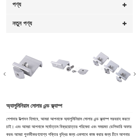
পণ্য
নতুন পণ্য
অ্যালুমিনিয়াম সোলার এন্ড ক্ল্যাম্প
পেশাদার উত্পাদন হিসাবে, আমরা আপনাকে অ্যালুমিনিয়াম সোলার এন্ড ক্ল্যাম্প সরবরাহ করতে
চাই। এবং আমরা আপনাকে সর্বোত্তম বিক্রয়োত্তর পরিষেবা এবং সময়মত ডেলিভারি অফার
করব৷ আমরা পুনর্নবীকরণযোগ্য শক্তির বৃদ্ধির জন্য একসাথে কাজ করার জন্য চীনে আপনার