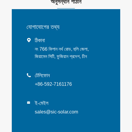
অনুসন্ধান পাঠান
যোগাযোগের তথ্য
ঠিকানা

নং 766 কিশান নর্থ রোড, হুলি জেলা,
জিয়ামেন সিটি, ফুজিয়ান প্রদেশ, চীন
টেলিফোন

+86-592-7161176
ই-মেইল

sales@sic-solar.com