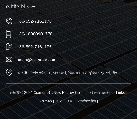
যোগাযোগ করুন
+86-592-7161176
+86-18060901778
+86-592-7161176
sales@sic-solar.com
নং 766 কিশান নর্থ রোড, হুলি জেলা, জিয়ামেন সিটি, ফুজিয়ান প্রদেশ, চীন
কপিরাইট © 2024 Xiamen Sic New Energy Co., Ltd. সর্বস্বত্ব সংরক্ষিত৷
Links
|
Sitemap
|
RSS
|
XML
|
গোপনীয়তা নীতি
|