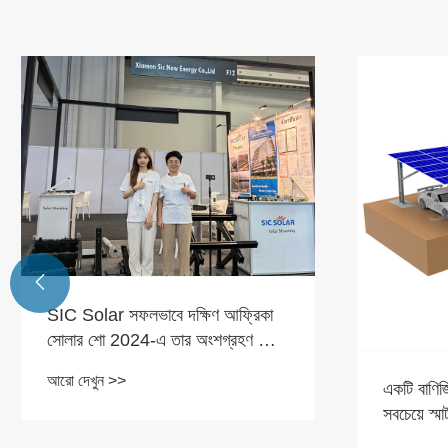

SIC Solar সফলভাবে দক্ষিণ আফ্রিকা
সোলার শো 2024-এ তার অংশগ্রহণ শেষ
করেছে
আরো দেখুন >>
একটি বাণিজ
সবচেয়ে স্ম
আজ করতে 