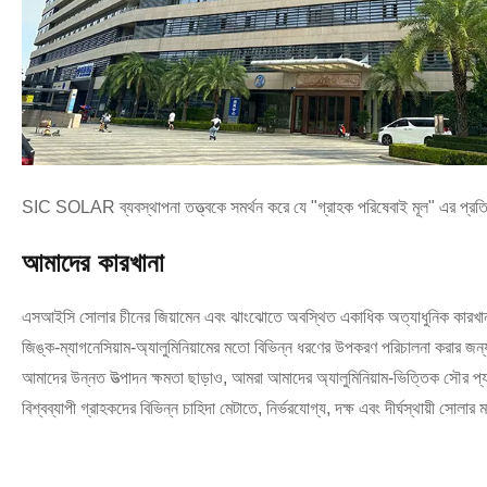
SIC SOLAR ব্যবস্থাপনা তত্ত্বকে সমর্থন করে যে "গ্রাহক পরিষেবাই মূল" এর প্র
আমাদের কারখানা
এসআইসি সোলার চীনের জিয়ামেন এবং ঝাংঝোতে অবস্থিত একাধিক অত্যাধুনিক কারখানা পরিচ
জিঙ্ক-ম্যাগনেসিয়াম-অ্যালুমিনিয়ামের মতো বিভিন্ন ধরণের উপকরণ পরিচালনা করার জন্য সজ
আমাদের উন্নত উত্পাদন ক্ষমতা ছাড়াও, আমরা আমাদের অ্যালুমিনিয়াম-ভিত্তিক সৌর প্যা
বিশ্বব্যাপী গ্রাহকদের বিভিন্ন চাহিদা মেটাতে, নির্ভরযোগ্য, দক্ষ এবং দীর্ঘস্থায়ী সোলা