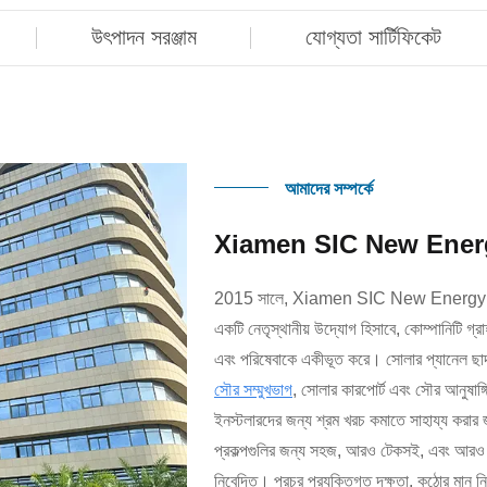
উৎপাদন সরঞ্জাম
যোগ্যতা সার্টিফিকেট
আমাদের সম্পর্কে
Xiamen SIC New Energ
2015 সালে, Xiamen SIC New Energy Co., 
একটি নেতৃস্থানীয় উদ্যোগ হিসাবে, কোম্পানিটি গ্
এবং পরিষেবাকে একীভূত করে। সোলার প্যানেল ছাদ 
সৌর সম্মুখভাগ
, সোলার কারপোর্ট এবং সৌর আনুষাঙ্গ
ইনস্টলারদের জন্য শ্রম খরচ কমাতে সাহায্য করা
প্রকল্পগুলির জন্য সহজ, আরও টেকসই, এবং আরও বে
নিবেদিত। প্রচুর প্রযুক্তিগত দক্ষতা, কঠোর মান নি