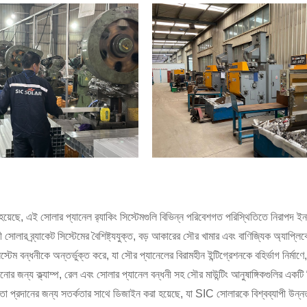
ছে, এই সোলার প্যানেল র‍্যাকিং সিস্টেমগুলি বিভিন্ন পরিবেশগত পরিস্থিতিতে নিরাপদ ইনস্
লী সোলার ব্র্যাকেট সিস্টেমের বৈশিষ্ট্যযুক্ত, বড় আকারের সৌর খামার এবং বাণিজ্যিক অ্যাপ
 বন্ধনীকে অন্তর্ভুক্ত করে, যা সৌর প্যানেলের বিরামহীন ইন্টিগ্রেশনকে বহির্ভাগ নির্মাণে,
নোর জন্য ক্ল্যাম্প, রেল এবং সোলার প্যানেল বন্ধনী সহ সৌর মাউন্টিং আনুষাঙ্গিকগুলির একট
্ষমতা প্রদানের জন্য সতর্কতার সাথে ডিজাইন করা হয়েছে, যা SIC সোলারকে বিশ্বব্যাপী উন্ন