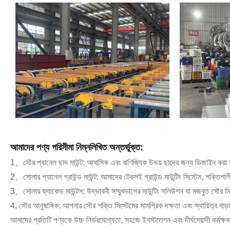
আমাদের পণ্য পরিসীমা নিম্নলিখিত অন্তর্ভুক্ত:
1、সৌর প্যানেল ছাদ মাউন্ট: আবাসিক এবং বাণিজ্যিক উভয় ছাদের জন্য ডিজাইন করা হয়ে
2、সোলার প্যানেল গ্রাউন্ড মাউন্ট: আমাদের টেকসই গ্রাউন্ড মাউন্টিং সিস্টেম, শক্তিশা
3、সোলার ফ্যাকেড মাউন্টস: উদ্ভাবনী সম্মুখভাগের মাউন্টিং সলিউশন যা মজবুত সৌর সিস্টেম
4, সৌর আনুষাঙ্গিক: আপনার সৌর শক্তি সিস্টেমের সামগ্রিক দক্ষতা এবং স্থায়িত্ব বাড়া
আমাদের প্রতিটি পণ্যকে উচ্চ নির্ভরযোগ্যতা, সহজে ইনস্টলেশন এবং দীর্ঘমেয়াদী কর্মক