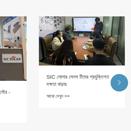
SIC সোলার সেলস টিমের প্রযুক্তিগত

দক্ষতা বাড়ায়
 সৌর -
আরো দেখুন >>