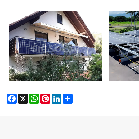
Facebook
X
WhatsApp
Pinterest
LinkedIn
Share