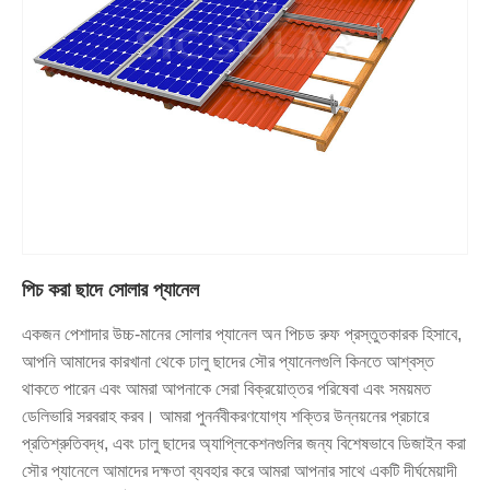
পিচ করা ছাদে সোলার প্যানেল
একজন পেশাদার উচ্চ-মানের সোলার প্যানেল অন পিচড রুফ প্রস্তুতকারক হিসাবে,
আপনি আমাদের কারখানা থেকে ঢালু ছাদের সৌর প্যানেলগুলি কিনতে আশ্বস্ত
থাকতে পারেন এবং আমরা আপনাকে সেরা বিক্রয়োত্তর পরিষেবা এবং সময়মত
ডেলিভারি সরবরাহ করব। আমরা পুনর্নবীকরণযোগ্য শক্তির উন্নয়নের প্রচারে
প্রতিশ্রুতিবদ্ধ, এবং ঢালু ছাদের অ্যাপ্লিকেশনগুলির জন্য বিশেষভাবে ডিজাইন করা
সৌর প্যানেলে আমাদের দক্ষতা ব্যবহার করে আমরা আপনার সাথে একটি দীর্ঘমেয়াদী