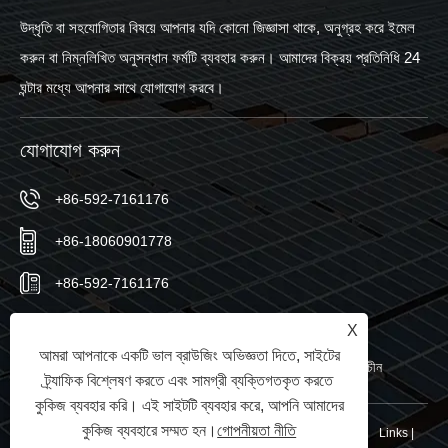
উদ্ধৃতি বা সহযোগিতার বিষয়ে আপনার যদি কোনো জিজ্ঞাসা থাকে, অনুগ্রহ করে ইমেল
করুন বা নিম্নলিখিত অনুসন্ধান ফর্মটি ব্যবহার করুন। আমাদের বিক্রয় প্রতিনিধি 24
ঘন্টার মধ্যে আপনার সাথে যোগাযোগ করবে।
যোগাযোগ করুন
+86-592-7161176
+86-18060901778
+86-592-7161176
sales@sic-solar.com
X
আমরা আপনাকে একটি ভাল ব্রাউজিং অভিজ্ঞতা দিতে, সাইটের
নং 766 কিশান নর্থ রোড, হুলি জেলা, জিয়ামেন সিটি, ফুজিয়ান প্রদেশ, চীন
ট্র্যাফিক বিশ্লেষণ করতে এবং সামগ্রী ব্যক্তিগতকৃত করতে
কুকিজ ব্যবহার করি। এই সাইটটি ব্যবহার করে, আপনি আমাদের
কুকিজ ব্যবহারে সম্মত হন।
গোপনীয়তা নীতি
কপিরাইট © 2024 Xiamen Sic New Energy Co., Ltd. সর্বস্বত্ব সংরক্ষিত৷
Links
|