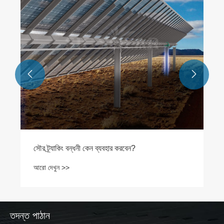


সৌর ট্র্যাকিং বন্ধনী কেন ব্যবহার করবেন?
আরো দেখুন >>
তদন্ত পাঠান