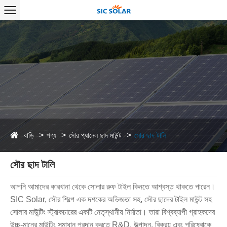
বাড়ি
পণ্য
সৌর প্যানেল ছাদ মাউন্ট
সৌর ছাদ টালি
সৌর ছাদ টালি
আপনি আমাদের কারখানা থেকে সোলার রুফ টাইল কিনতে আশ্বস্ত থাকতে পারেন।
SIC Solar, সৌর শিল্পে এক দশকের অভিজ্ঞতা সহ, সৌর ছাদের টাইল মাউন্ট সহ
সোলার মাউন্টিং স্ট্রাকচারের একটি নেতৃস্থানীয় নির্মাতা। তারা বিশ্বব্যাপী গ্রাহকদের
উচ্চ-মানের মাউন্টিং সমাধান প্রদান করতে R&D, উত্পাদন, বিক্রয় এবং পরিষেবাকে