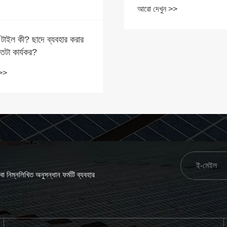
 >>
কীভাবে একটি নির্ভরযোগ্য সৌর 
সামঞ্জস্যযোগ্য টিল্ট মাউন্ট চয়ন
আরো দেখুন >>
 নিম্নলিখিত অনুসন্ধান ফর্মটি ব্যবহার