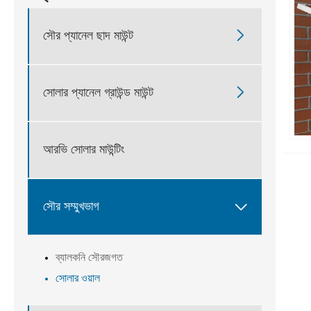

সৌর প্যানেল ছাদ মাউন্ট

সোলার প্যানেল গ্রাউন্ড মাউন্ট
আরভি সোলার মাউন্টিং

সৌর সম্মুখভাগ
ব্যালকনি সৌরজগত
সোলার ওয়াল