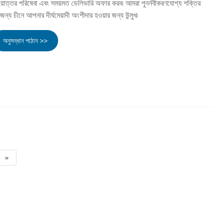
়োত্তর পরিষেবা এবং সময়মত ডেলিভারি অফার করব৷ আমরা পুনর্নবীকরণযোগ্য শক্তির
ন্য চীনে আপনার দীর্ঘমেয়াদী অংশীদার হওয়ার জন্য উন্মুখ৷
অনুসন্ধান পাঠান >>
»