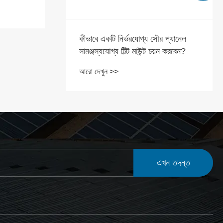
প্যানেল
একটি সৌর রেল এন্ড ক্যাপ কি করে?
 করবেন?
আরো দেখুন >>
এখন তদন্ত