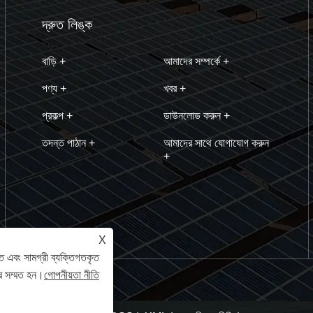
দ্রুত লিঙ্ক
বাড়ি +
আমাদের সম্পর্কে +
পণ্য +
খবর +
প্রকল্প +
ডাউনলোড করুন +
তদন্ত পাঠান +
আমাদের সাথে যোগাযোগ করুন
+
X
ে এবং সামগ্রী ব্যক্তিগতকৃত
ে সম্মত হন।
গোপনীয়তা নীতি