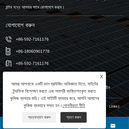
ঘন্টার মধ্যে আপনার সাথে যোগাযোগ করবে।
যোগাযোগ করুন
+86-592-7161176
+86-18060901778
+86-592-7161176
sales@sic-solar.com
X
আমরা আপনাকে একটি ভাল ব্রাউজিং অভিজ্ঞতা দিতে, সাইটের
নং 766 কিশান নর্থ রোড, হুলি জেলা, জিয়ামেন সিটি, ফুজিয়ান প্রদেশ, চীন
ট্র্যাফিক বিশ্লেষণ করতে এবং সামগ্রী ব্যক্তিগতকৃত করতে
কুকিজ ব্যবহার করি। এই সাইটটি ব্যবহার করে, আপনি আমাদের
কুকিজ ব্যবহারে সম্মত হন।
গোপনীয়তা নীতি
কপিরাইট © 2024 Xiamen Sic New Energy Co., Ltd. সর্বস্বত্ব সংরক্ষিত৷
Links
|
Sitemap
|
RSS
|
XML
|
গোপনীয়তা নীতি
|
প্রত্যাখ্যান করুন
গ্রহণ করুন



