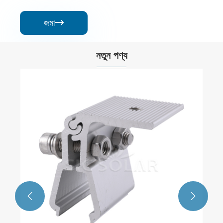
জমা

নতুন পণ্য

