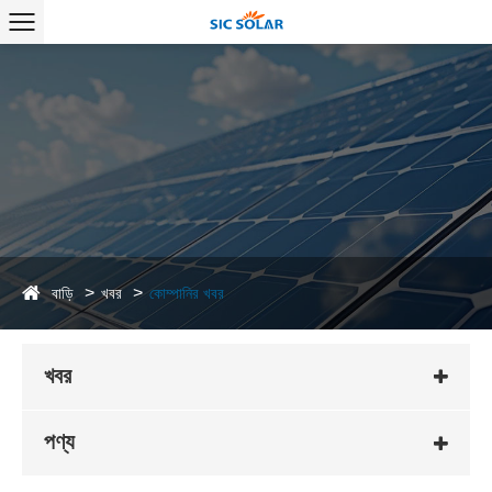
বাড়ি
খবর
কোম্পানির খবর
খবর
পণ্য