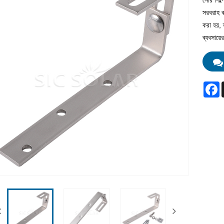
সৌর শিল্
সরবরাহ কর
করা হয়,
ব্যবসায়
F