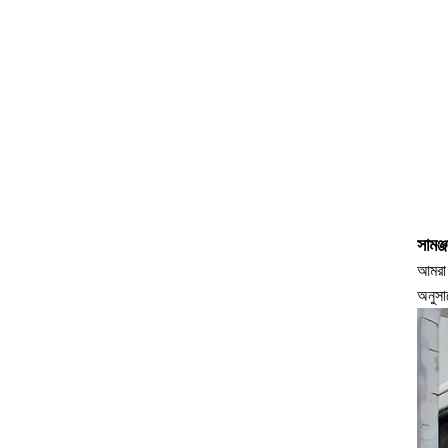
সামঞ্
আমরা 
অনুসা