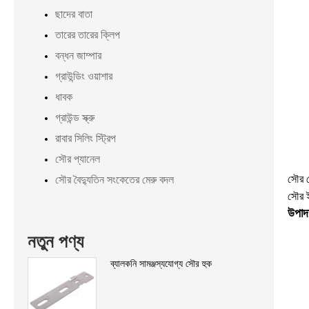
ছাদের বাতা
তারের তারের ক্লিপ
বন্ধন জাম্পার
গ্রাউন্ডিং ওয়াশার
ধাবক
গ্রাউন্ড স্ক্রু
রাবার সিলিং স্ট্রিপ
সৌর প্যানেল
সৌর স
সৌর বৈদ্যুতিন সংকেতের মেরু বদল
সৌর ই
উপাদ
নতুন পণ্য
ব্যালকনি সামঞ্জস্যযোগ্য সৌর হুক