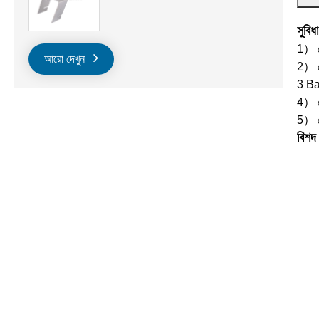
সুবিধা
1） সৌ
আরো দেখুন
2） সৌ
3 Bar
4） সৌ
5） সে
বিশদ