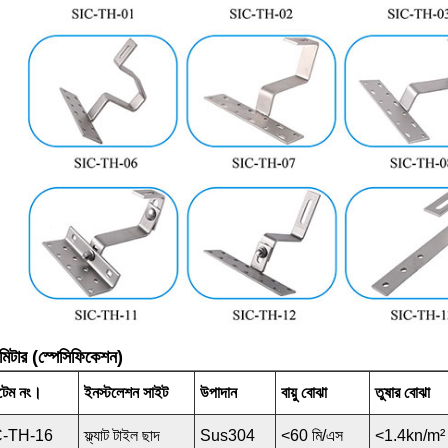
ামিটার (স্পেসিফিকেশন)
েম নং।
ইনস্টলেশন সাইট
উপাদান
বায়ু বোঝা
তুষার বোঝা
C-TH-16
ফ্ল্যাট টাইল ছাদ
Sus304
<60 মি/এস
<1.4kn/m²