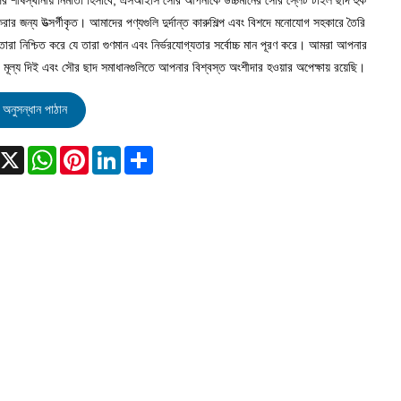
পের শীর্ষস্থানীয় নির্মাতা হিসাবে, এসআইসি সৌর আপনাকে উচ্চমানের সৌর স্লেট টাইল ছাদ হুক
ার জন্য উত্সর্গীকৃত। আমাদের পণ্যগুলি দুর্দান্ত কারুশিল্প এবং বিশদে মনোযোগ সহকারে তৈরি
 তারা নিশ্চিত করে যে তারা গুণমান এবং নির্ভরযোগ্যতার সর্বোচ্চ মান পূরণ করে। আমরা আপনার
ের মূল্য দিই এবং সৌর ছাদ সমাধানগুলিতে আপনার বিশ্বস্ত অংশীদার হওয়ার অপেক্ষায় রয়েছি।
অনুসন্ধান পাঠান
acebook
X
WhatsApp
Pinterest
LinkedIn
Share