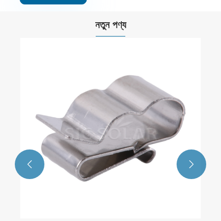
নতুন পণ্য
সৌর প্যানেল স্লেট ছাদ হুক
আরো দেখুন >>

