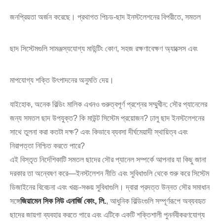
জনপ্রিয়তা অর্জন করেছে। প্রথাগত পিচড-ছাদ ইনস্টলেশনের বিপরীতে, সমতল
ছাদ সিস্টেমগুলি সামঞ্জস্যযোগ্য মাউন্টিং কোণ, সহজ রক্ষণাবেক্ষণ অ্যাক্সেস এবং
মাপযোগ্য শক্তি উৎপাদনের অনুমতি দেয়।
যাইহোক, অনেক বিল্ডিং মালিক এখনও গুরুত্বপূর্ণ প্রশ্নের সম্মুখীন: সৌর প্যানেলের
জন্য সমতল ছাদ উপযুক্ত? কি মাউন্ট সিস্টেম প্রয়োজন? ঢালু ছাদ ইনস্টলেশনের
সাথে তুলনা করা কতটা দক্ষ? এবং কিভাবে ব্যবসা দীর্ঘমেয়াদী স্থায়িত্ব এবং
নিরাপত্তা নিশ্চিত করতে পারে?
এই বিস্তৃত নির্দেশিকাটি সমতল ছাদের সৌর প্যানেল সম্পর্কে আপনার যা কিছু জানা
দরকার তা অন্বেষণ করে—ইনস্টলেশন নীতি এবং সুবিধাগুলি থেকে শুরু করে সিস্টেম
ডিজাইনের বিবেচনা এবং খরচ-সঞ্চয় সুবিধাগুলি। দ্বারা প্রদত্ত উন্নত সৌর সমাধান
সঙ্গে
জিয়ামেন সিক নিউ এনার্জি কোং, লি.
, আধুনিক বিল্ডিংগুলি সম্পূর্ণরূপে অব্যবহৃত
ছাদের জায়গা ব্যবহার করতে পারে এবং এটিকে একটি শক্তিশালী পুনর্নবীকরণযোগ্য