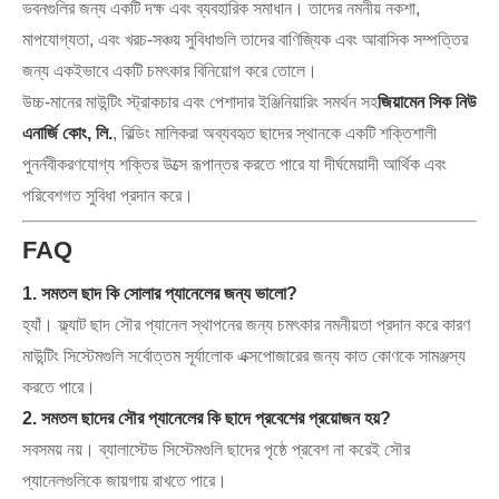
ভবনগুলির জন্য একটি দক্ষ এবং ব্যবহারিক সমাধান। তাদের নমনীয় নকশা,
মাপযোগ্যতা, এবং খরচ-সঞ্চয় সুবিধাগুলি তাদের বাণিজ্যিক এবং আবাসিক সম্পত্তির
জন্য একইভাবে একটি চমৎকার বিনিয়োগ করে তোলে।
উচ্চ-মানের মাউন্টিং স্ট্রাকচার এবং পেশাদার ইঞ্জিনিয়ারিং সমর্থন সহ
জিয়ামেন সিক নিউ
এনার্জি কোং, লি.
, বিল্ডিং মালিকরা অব্যবহৃত ছাদের স্থানকে একটি শক্তিশালী
পুনর্নবীকরণযোগ্য শক্তির উত্সে রূপান্তর করতে পারে যা দীর্ঘমেয়াদী আর্থিক এবং
পরিবেশগত সুবিধা প্রদান করে।
FAQ
1. সমতল ছাদ কি সোলার প্যানেলের জন্য ভালো?
হ্যাঁ। ফ্ল্যাট ছাদ সৌর প্যানেল স্থাপনের জন্য চমৎকার নমনীয়তা প্রদান করে কারণ
মাউন্টিং সিস্টেমগুলি সর্বোত্তম সূর্যালোক এক্সপোজারের জন্য কাত কোণকে সামঞ্জস্য
করতে পারে।
2. সমতল ছাদের সৌর প্যানেলের কি ছাদে প্রবেশের প্রয়োজন হয়?
সবসময় নয়। ব্যালাস্টেড সিস্টেমগুলি ছাদের পৃষ্ঠে প্রবেশ না করেই সৌর
প্যানেলগুলিকে জায়গায় রাখতে পারে।