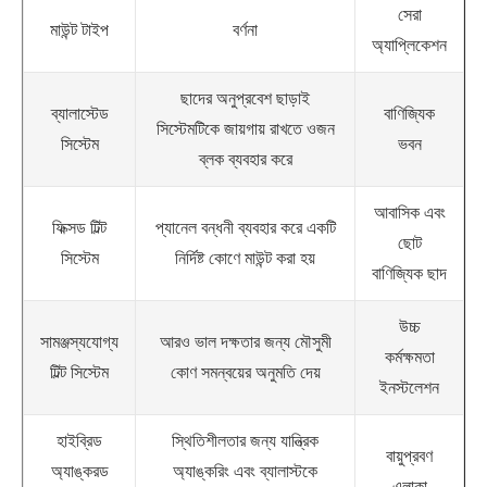
সেরা
মাউন্ট টাইপ
বর্ণনা
অ্যাপ্লিকেশন
ছাদের অনুপ্রবেশ ছাড়াই
ব্যালাস্টেড
বাণিজ্যিক
সিস্টেমটিকে জায়গায় রাখতে ওজন
সিস্টেম
ভবন
ব্লক ব্যবহার করে
আবাসিক এবং
ফিক্সড টিল্ট
প্যানেল বন্ধনী ব্যবহার করে একটি
ছোট
সিস্টেম
নির্দিষ্ট কোণে মাউন্ট করা হয়
বাণিজ্যিক ছাদ
উচ্চ
সামঞ্জস্যযোগ্য
আরও ভাল দক্ষতার জন্য মৌসুমী
কর্মক্ষমতা
টিল্ট সিস্টেম
কোণ সমন্বয়ের অনুমতি দেয়
ইনস্টলেশন
হাইব্রিড
স্থিতিশীলতার জন্য যান্ত্রিক
বায়ুপ্রবণ
অ্যাঙ্করড
অ্যাঙ্করিং এবং ব্যালাস্টকে
এলাকা