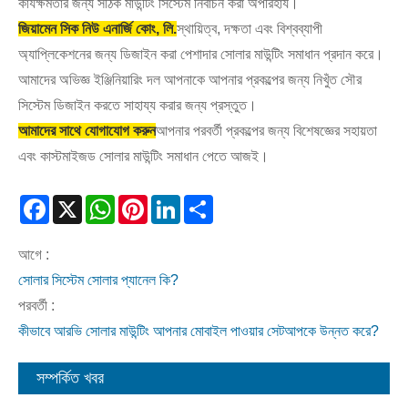
কার্যক্ষমতার জন্য সঠিক মাউন্টিং সিস্টেম নির্বাচন করা অপরিহার্য।
জিয়ামেন সিক নিউ এনার্জি কোং, লি.
স্থায়িত্ব, দক্ষতা এবং বিশ্বব্যাপী
অ্যাপ্লিকেশনের জন্য ডিজাইন করা পেশাদার সোলার মাউন্টিং সমাধান প্রদান করে।
আমাদের অভিজ্ঞ ইঞ্জিনিয়ারিং দল আপনাকে আপনার প্রকল্পের জন্য নিখুঁত সৌর
সিস্টেম ডিজাইন করতে সাহায্য করার জন্য প্রস্তুত।
আমাদের সাথে যোগাযোগ করুন
আপনার পরবর্তী প্রকল্পের জন্য বিশেষজ্ঞের সহায়তা
এবং কাস্টমাইজড সোলার মাউন্টিং সমাধান পেতে আজই।
Facebook
X
WhatsApp
Pinterest
LinkedIn
Share
আগে :
সোলার সিস্টেম সোলার প্যানেল কি?
পরবর্তী :
কীভাবে আরভি সোলার মাউন্টিং আপনার মোবাইল পাওয়ার সেটআপকে উন্নত করে?
সম্পর্কিত খবর