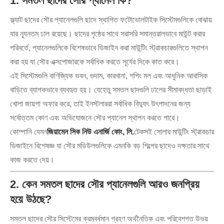
1. সমতল ছাদের সৌর প্যানেল কি?
ফ্ল্যাট ছাদের সৌর প্যানেলগুলি ছাদে স্থাপিত ফটোভোলটাইক সিস্টেমগুলিকে বোঝায়
যার ন্যূনতম ঢাল রয়েছে। ছাদের পৃষ্ঠের সাথে সরাসরি সমান্তরালভাবে মাউন্ট করার
পরিবর্তে, প্যানেলগুলিকে বিশেষভাবে ডিজাইন করা মাউন্টিং স্ট্রাকচারগুলিতে স্থাপন
করা হয় যা সৌর এক্সপোজারকে সর্বাধিক করতে সূর্যের দিকে কাত করে।
এই সিস্টেমগুলি বাণিজ্যিক ভবন, গুদাম, কারখানা, শপিং মল এবং আধুনিক আবাসিক
বাড়িতে ব্যাপকভাবে ব্যবহৃত হয়। যেহেতু সমতল ছাদগুলি ঢালের সীমাবদ্ধতা ছাড়াই
খোলা জায়গা অফার করে, তাই ইনস্টলাররা সর্বাধিক বিদ্যুৎ উৎপাদনের জন্য
সর্বোত্তম কোণ এবং অভিযোজনে সৌর প্যানেল স্থাপন করতে পারে।
কোম্পানি যেমন
জিয়ামেন সিক নিউ এনার্জি কোং, লি.
টেকসই সোলার মাউন্টিং স্ট্রাকচার
ডিজাইনে বিশেষজ্ঞ যা সৌর মডিউলগুলিকে এমনকি বড় শিল্পের ছাদেও দক্ষতার সাথে
কাজ করতে দেয়।
2. কেন সমতল ছাদের সৌর প্যানেলগুলি আরও জনপ্রিয়
হয়ে উঠছে?
সমতল ছাদের সৌর সিস্টেমের ক্রমবর্ধমান গ্রহণ অর্থনৈতিক এবং পরিবেশগত উভয়