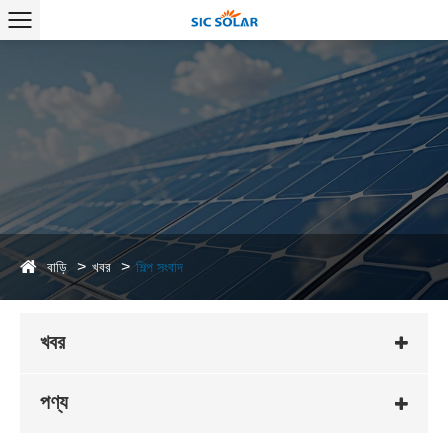
বাড়ি
খবর
শিল্প সংবাদ
খবর
পণ্য