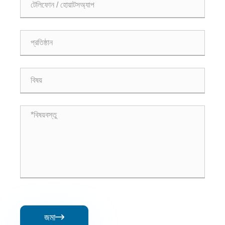
জমা
