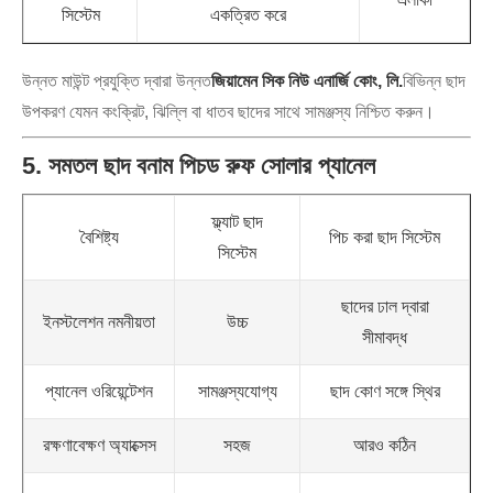
সিস্টেম
একত্রিত করে
উন্নত মাউন্ট প্রযুক্তি দ্বারা উন্নত
জিয়ামেন সিক নিউ এনার্জি কোং, লি.
বিভিন্ন ছাদ
উপকরণ যেমন কংক্রিট, ঝিল্লি বা ধাতব ছাদের সাথে সামঞ্জস্য নিশ্চিত করুন।
5. সমতল ছাদ বনাম পিচড রুফ সোলার প্যানেল
ফ্ল্যাট ছাদ
বৈশিষ্ট্য
পিচ করা ছাদ সিস্টেম
সিস্টেম
ছাদের ঢাল দ্বারা
ইনস্টলেশন নমনীয়তা
উচ্চ
সীমাবদ্ধ
প্যানেল ওরিয়েন্টেশন
সামঞ্জস্যযোগ্য
ছাদ কোণ সঙ্গে স্থির
রক্ষণাবেক্ষণ অ্যাক্সেস
সহজ
আরও কঠিন