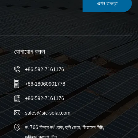
এখন তদন্ত
যোগাযোগ করুন
+86-592-7161176
+86-18060901778
+86-592-7161176
sales@sic-solar.com
নং 766 কিশান নর্থ রোড, হুলি জেলা, জিয়ামেন সিটি,
ফুজিয়ান প্রদেশ, চীন