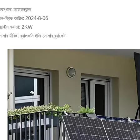
বস্থান: আয়ারল্যান্ড
ন-গ্রিড তারিখ: 2024-8-06
িস্টেম ক্ষমতা: 2KW
োলার র্যাকিং: ব্যালকনি ইজি সোলার ব্র্যাকেট