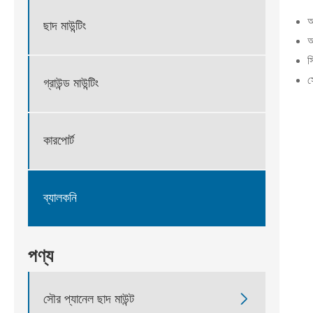
অ
ছাদ মাউন্টিং
অ
স
স
গ্রাউন্ড মাউন্টিং
কারপোর্ট
ব্যালকনি
পণ্য

সৌর প্যানেল ছাদ মাউন্ট