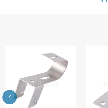
জার্ম
