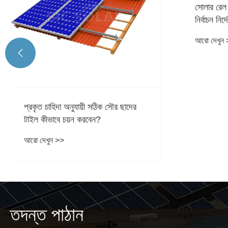
সোলার রেল সংযোগকারীর বৈচিত্র্য এবং
নির্বাচন নির্দেশিকা
আরো দেখুন >>

চরম আবহাওয
প্যানেলের জ
আরো দেখুন
তদন্ত পাঠান