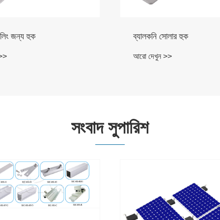
োলার হুক
সোলার ইজি ব্র্যাকেট ব্যালকনি র
 >>
আরো দেখুন >>
সংবাদ সুপারিশ