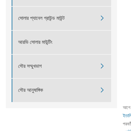

সোলার প্যানেল গ্রাউন্ড মাউন্ট
আরভি সোলার মাউন্টিং

সৌর সম্মুখভাগ

সৌর আনুষাঙ্গিক
আগে 
ইতাল
পরবর্ত