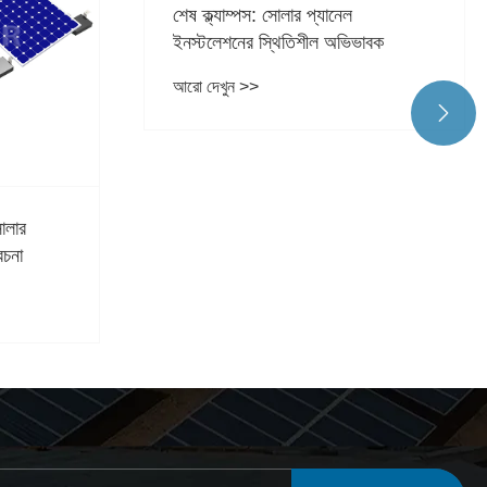
াবক
SIC Solar আপনাকে একটি শুভ বড়দিন

এবং একটি শুভ নববর্ষের শুভেচ্ছা জানায়
আরো দেখুন >>