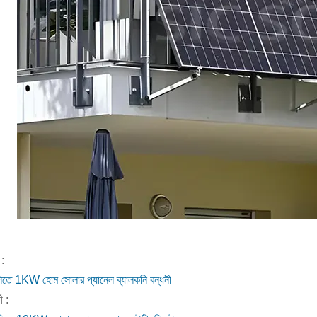
:
িতে 1KW হোম সোলার প্যানেল ব্যালকনি বন্ধনী
ী :