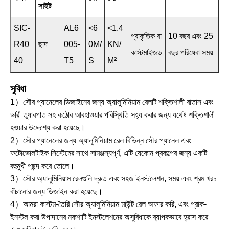
সাইট
SIC-
AL6
<6
<1.4
প্রাকৃতিক বা
10 বছর এবং 25
R40
ছাদ
005-
0M/
KN/
কাস্টমাইজড
বছর পরিষেবা সময়
40
T5
S
M²
সুবিধা
1）সৌর প্যানেলের ডিজাইনের জন্য অ্যালুমিনিয়াম রেলটি শক্তিশালী বাতাস এবং
ভারী তুষারপাত সহ কঠোর আবহাওয়ার পরিস্থিতি সহ্য করার জন্য যথেষ্ট শক্তিশালী
হওয়ার উদ্দেশ্যে করা হয়েছে।
2）সৌর প্যানেলের জন্য অ্যালুমিনিয়াম রেল বিভিন্ন সৌর প্যানেল এবং
ফটোভোলটাইক সিস্টেমের সাথে সামঞ্জস্যপূর্ণ, এটি যেকোন প্রকল্পের জন্য একটি
বহুমুখী পছন্দ করে তোলে।
3）সৌর অ্যালুমিনিয়াম রেলগুলি দ্রুত এবং সহজ ইনস্টলেশন, সময় এবং শ্রম খরচ
বাঁচানোর জন্য ডিজাইন করা হয়েছে।
4）আমরা কাস্টম-তৈরি সৌর অ্যালুমিনিয়াম মাউন্ট রেল অফার করি, এবং প্রাক-
ইনস্টল করা উপাদানের নকশাটি ইনস্টলেশনের অসুবিধাকে ব্যাপকভাবে হ্রাস করে