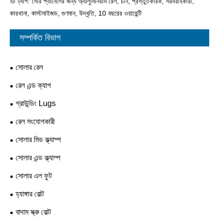
হট ট্যাগ: সৌর প্যানেলের জন্য অ্যালুমিনিয়াম রেল, চীন, প্রস্তুতকারক, সরবরাহকারী,
কারখানা, কাস্টমাইজড, গুণমান, উদ্ধৃতি, 10 বছরের ওয়ারেন্টি
সম্পর্কিত বিভাগ
সোলার রেল
রেল এন্ড ক্যাপ
গ্রাউন্ডিং Lugs
রেল সংযোগকারী
সোলার মিড ক্ল্যাম্প
সোলার এন্ড ক্ল্যাম্প
সোলার এল ফুট
হ্যাঙ্গার বোল্ট
বাদাম স্ক্রু বোল্ট