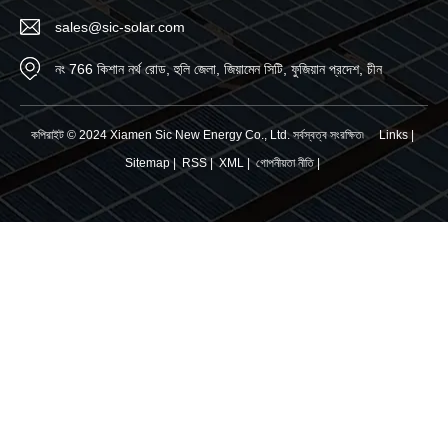
sales@sic-solar.com
নং 766 কিশান নর্থ রোড, হুলি জেলা, জিয়ামেন সিটি, ফুজিয়ান প্রদেশ, চীন
কপিরাইট © 2024 Xiamen Sic New Energy Co., Ltd. সর্বস্বত্ব সংরক্ষিত৷
Links
|
Sitemap
|
RSS
|
XML
|
গোপনীয়তা নীতি
|