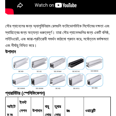
সৌর প্যানেলের জন্য অ্যালুমিনিয়াম রেলগুলি ফটোভোলটাইক সিস্টেমের দক্ষতা এবং
স্থায়িত্বের জন্য অত্যন্ত গুরুত্বপূর্ণ। তারা সৌর প্যানেলগুলির জন্য একটি বলিষ্ঠ,
লাইটওয়েট, এবং জারা-প্রতিরোধী সমর্থন কাঠামো প্রদান করে, সর্বোত্তম কর্মক্ষমতা
এবং দীর্ঘায়ু নিশ্চিত করে।
উপাদান
প্যারামিটার (স্পেসিফিকেশন)
ইনস্ট
আইটে
বায়ু
তুষার
লেশন
উপাদান
রঙ
ওয়ারেন্টি
ম নং
লোড
লোড