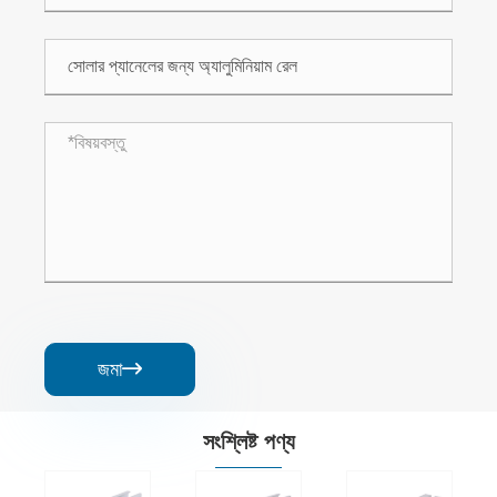
জমা

সংশ্লিষ্ট পণ্য