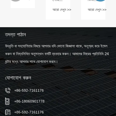
আকার
রেল এন্ড
তুরপুন
আরো দেখুন >>
আরো দেখুন >>
অন্বেষণ
ক্যাপ
ছাড়া
করা:
কি
একটি
2024
করে?
ছাদে
সালে
সৌর
সর্বশেষ
প্যানেল
তদন্ত পাঠান
দৃষ্টিকোণ
সংযুক্ত
করবেন?
উদ্ধৃতি বা সহযোগিতার বিষয়ে আপনার যদি কোনো জিজ্ঞাসা থাকে, অনুগ্রহ করে ইমেল
করুন বা নিম্নলিখিত অনুসন্ধান ফর্মটি ব্যবহার করুন। আমাদের বিক্রয় প্রতিনিধি 24
ঘন্টার মধ্যে আপনার সাথে যোগাযোগ করবে।
যোগাযোগ করুন
+86-592-7161176
+86-18060901778
+86-592-7161176