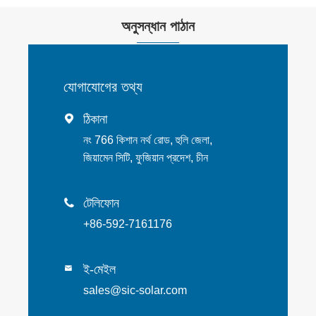
অনুসন্ধান পাঠান
যোগাযোগের তথ্য
ঠিকানা

নং 766 কিশান নর্থ রোড, হুলি জেলা,
জিয়ামেন সিটি, ফুজিয়ান প্রদেশ, চীন
টেলিফোন

+86-592-7161176
ই-মেইল

sales@sic-solar.com