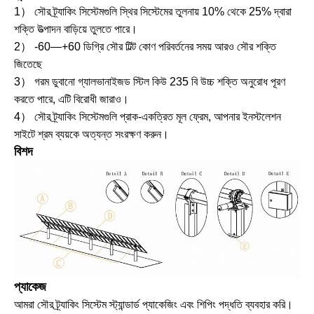
1） সৌর ট্র্যাকিং সিস্টেমগুলি স্থির সিস্টেমের তুলনায় 10% থেকে 25% দ্বারা
শক্তি উত্পাদন বাড়িয়ে তুলতে পারে।
2） -60—+60 ডিগ্রি সৌর টিল্ট কোণ পরিবর্তনের সময় আরও সৌর শক্তি
জিতেছে
3） গরম ডুবানো গ্যালভানাইজড স্টিল কিউ 235 বি উচ্চ শক্তি অনুরোধ পূরণ
করতে পারে, এটি বিরোধী জারাও।
4） সৌর ট্র্যাকিং সিস্টেমগুলি প্রাক-একত্রিত মূল ফ্রেম, আপনার ইনস্টলেশন
সাইটে শ্রম ব্যয়কে অত্যন্ত সংরক্ষণ করুন।
বিশদ
প্যাকেজ
আমরা সৌর ট্র্যাকিং সিস্টেম স্ট্যান্ডার্ড প্যাকেজিং এবং শিপিং পদ্ধতি ব্যবহার করি।