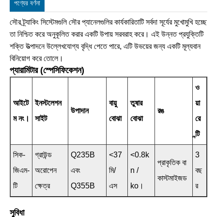
পণ্যের বর্ণনা
সৌর ট্র্যাকিং সিস্টেমগুলি সৌর প্যানেলগুলির কার্যকারিতাটি সর্বদা সূর্যের মুখোমুখি হচ্ছে
তা নিশ্চিত করে অনুকূলিত করার একটি উপায় সরবরাহ করে। এই উন্নত প্রযুক্তিটি
শক্তি উত্পাদনে উল্লেখযোগ্য বৃদ্ধি পেতে পারে, এটি উভয়ের জন্য একটি মূল্যবান
বিনিয়োগ করে তোলে।
প্যারামিটার (স্পেসিফিকেশন)
ও
আইটে
ইনস্টলেশন
বায়ু
তুষার
য়া
উপাদান
রঙ
ম নং।
সাইট
বোঝা
বোঝা
রে
ন্টি
সিক-
গ্রাউন্ড
Q235B
<37
<0.8k
3
প্রাকৃতিক বা
জিএম-
অরোপেন
এবং
মি/
n /
বছ
কাস্টমাইজড
টি
ক্ষেত্র
Q355B
এস
ko।
র
সুবিধা