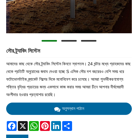
সৌর ট্র্যাকিং সিস্টেম
আমাদের কাছ থেকে সৌর ট্র্যাকিং সিস্টেম কিনতে স্বাগতম। 24 ঘন্টার মধ্যে গ্রাহকদের কাছ
থেকে প্রতিটি অনুরোধের জবাব দেওয়া হচ্ছে S এসিক সৌর দশ বছরেরও বেশি সময় ধরে
ফটোভোলটাইক ব্র্যাকেট শিল্পের দিকে মনোনিবেশ করে চলেছে। আমরা পুনর্নবীকরণযোগ্য
শক্তির বৃদ্ধির প্রচারের জন্য একসাথে কাজ করার সময় আমরা চীনে আপনার দীর্ঘমেয়াদী
অংশীদার হওয়ার প্রত্যাশায় রয়েছি।
অনুসন্ধান পাঠান
Facebook
X
WhatsApp
Pinterest
LinkedIn
Share