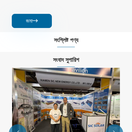
জমা

সংশ্লিষ্ট পণ্য


সংবাদ সুপারিশ