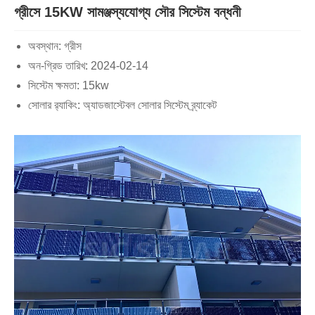
গ্রীসে 15KW সামঞ্জস্যযোগ্য সৌর সিস্টেম বন্ধনী
অবস্থান: গ্রীস
অন-গ্রিড তারিখ: 2024-02-14
সিস্টেম ক্ষমতা: 15kw
সোলার র‌্যাকিং: অ্যাডজাস্টেবল সোলার সিস্টেম ব্র্যাকেট