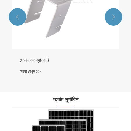


সোলার হুক ব্যালকনি
আরো দেখুন >>
সংবাদ সুপারিশ