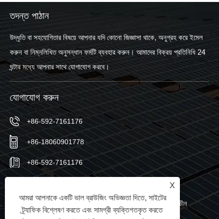
তদন্ত পাঠান
উদ্ধৃতি বা সহযোগিতার বিষয়ে আপনার যদি কোনো জিজ্ঞাসা থাকে, অনুগ্রহ করে ইমেল
করুন বা নিম্নলিখিত অনুসন্ধান ফর্মটি ব্যবহার করুন। আমাদের বিক্রয় প্রতিনিধি 24
ঘন্টার মধ্যে আপনার সাথে যোগাযোগ করবে।
যোগাযোগ করুন
+86-592-7161176
+86-18060901778
+86-592-7161176
sales@sic-solar.com
X
আমরা আপনাকে একটি ভাল ব্রাউজিং অভিজ্ঞতা দিতে, সাইটের
নং 766 কিশান নর্থ রোড, হুলি জেলা, জিয়ামেন সিটি, ফুজিয়ান প্রদেশ, চীন
ট্র্যাফিক বিশ্লেষণ করতে এবং সামগ্রী ব্যক্তিগতকৃত করতে