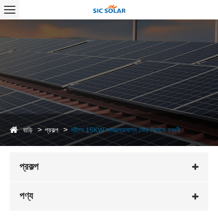
বাড়ি
প্রকল্প
গ্রীসে 15KW সামঞ্জস্যযোগ্য সৌর সিস্টেম বন্ধনী
প্রকল্প
পণ্য