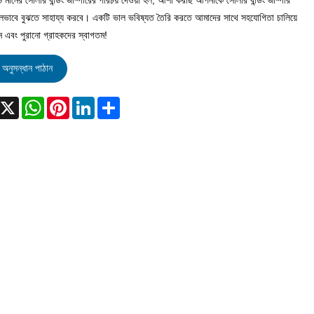
্চ মানের সোলার বন্ডিং জাম্পারের পরিচয় দেওয়া হল, আশা করছি আপনাকে সোলার বন্ডিং জাম্পার
াবে বুঝতে সাহায্য করবে। একটি ভাল ভবিষ্যত তৈরি করতে আমাদের সাথে সহযোগিতা চালিয়ে
ন এবং পুরানো গ্রাহকদের স্বাগতম!
অনুসন্ধান পাঠান
acebook
X
WhatsApp
Pinterest
LinkedIn
Share