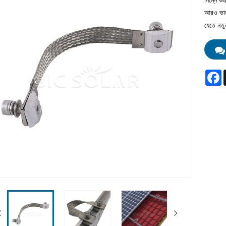
নিম্নে উচ
আরও ভালভ
যেতে নতু
F