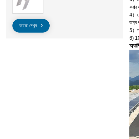
করার 
4）সোল
জন্য 
আরো দেখুন
5）অফা
6) 10
অ্যাপ