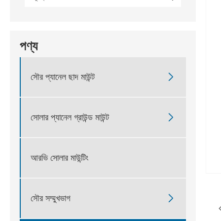
পণ্য

সৌর প্যানেল ছাদ মাউন্ট

সোলার প্যানেল গ্রাউন্ড মাউন্ট
আরভি সোলার মাউন্টিং

সৌর সম্মুখভাগ