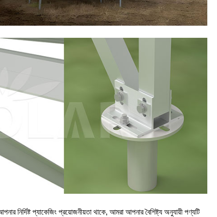
পনার নির্দিষ্ট প্যাকেজিং প্রয়োজনীয়তা থাকে, আমরা আপনার বৈশিষ্ট্য অনুযায়ী পণ্যটি