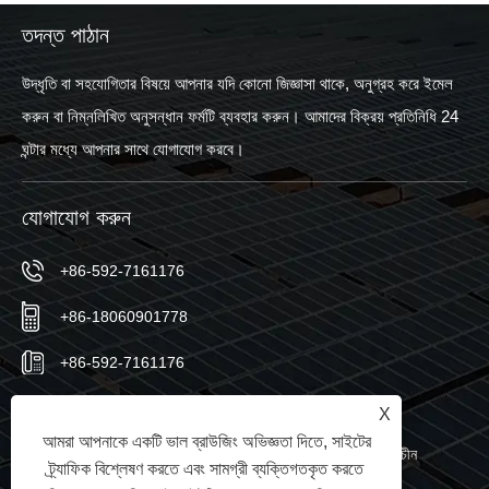
তদন্ত পাঠান
উদ্ধৃতি বা সহযোগিতার বিষয়ে আপনার যদি কোনো জিজ্ঞাসা থাকে, অনুগ্রহ করে ইমেল
করুন বা নিম্নলিখিত অনুসন্ধান ফর্মটি ব্যবহার করুন। আমাদের বিক্রয় প্রতিনিধি 24
ঘন্টার মধ্যে আপনার সাথে যোগাযোগ করবে।
যোগাযোগ করুন
+86-592-7161176
+86-18060901778
+86-592-7161176
sales@sic-solar.com
X
আমরা আপনাকে একটি ভাল ব্রাউজিং অভিজ্ঞতা দিতে, সাইটের
নং 766 কিশান নর্থ রোড, হুলি জেলা, জিয়ামেন সিটি, ফুজিয়ান প্রদেশ, চীন
ট্র্যাফিক বিশ্লেষণ করতে এবং সামগ্রী ব্যক্তিগতকৃত করতে