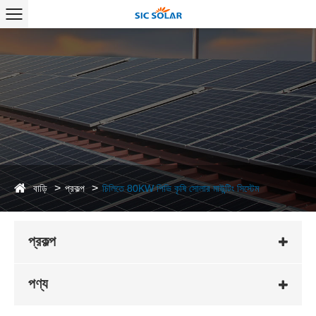
বাড়ি
প্রকল্প
চিলিতে 80KW পিভি কৃষি সোলার মাউন্টিং সিস্টেম
প্রকল্প
পণ্য