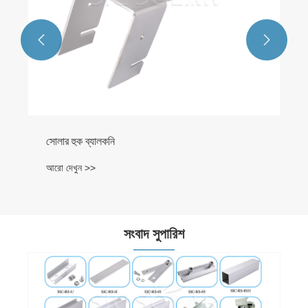


সোলার হুক ব্যালকনি
আরো দেখুন >>
সংবাদ সুপারিশ