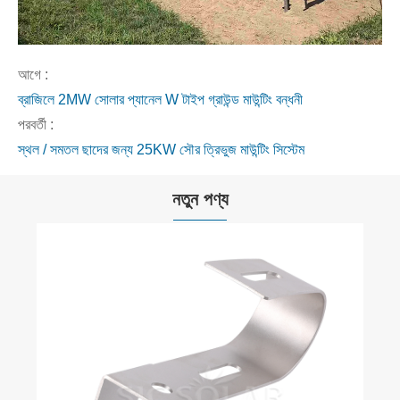
আগে :
ব্রাজিলে 2MW সোলার প্যানেল W টাইপ গ্রাউন্ড মাউন্টিং বন্ধনী
পরবর্তী :
স্থল / সমতল ছাদের জন্য 25KW সৌর ত্রিভুজ মাউন্টিং সিস্টেম
নতুন পণ্য